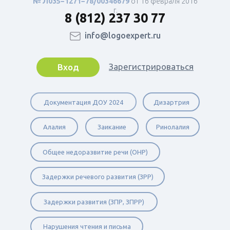
№ Л035−1271−78/00346679
от 16 февраля 2016
г.
8 (812) 237 30 77
info@logoexpert.ru
Зарегистрироваться
Вход
Документация ДОУ 2024
Дизартрия
Алалия
Заикание
Ринолалия
Общее недоразвитие речи (ОНР)
Задержки речевого развития (ЗРР)
Задержки развития (ЗПР, ЗПРР)
Нарушения чтения и письма